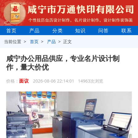
首页
产品
分类
知识
问答
联系
当前位置 >
首页
>
产品
> 正文
咸宁办公用品供应，专业名片设计制
作，量大价优
面议
价格：
2026-08-06 22:14:01 14963次浏览