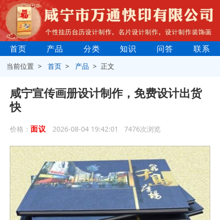
首页
产品
分类
知识
问答
联系
当前位置 >
首页
>
产品
> 正文
咸宁宣传画册设计制作，免费设计出货
快
面议
价格：
2026-08-04 19:42:01 7476次浏览