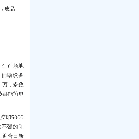
→成品
，生产场地
，辅助设备
十万，多数
员都能简单
印5000
性不强的印
正迎合日新