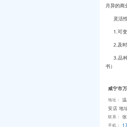
月异的商
灵活
1.可
2.
3.
书）
咸宁市
温
地址：
安店 地
张
联系：
1
手机：